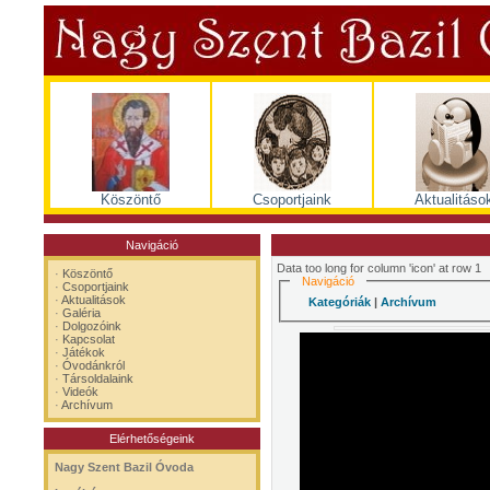
Köszöntő
Csoportjaink
Aktualitáso
Navigáció
Data too long for column 'icon' at row 1
·
Köszöntő
Navigáció
·
Csoportjaink
·
Aktualitások
Kategóriák
|
Archívum
·
Galéria
·
Dolgozóink
·
Kapcsolat
·
Játékok
·
Óvodánkról
·
Társoldalaink
·
Videók
·
Archívum
Elérhetőségeink
Nagy Szent Bazil Óvoda