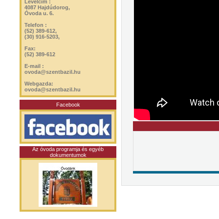
Levélcím :
4087 Hajdúdorog,
Óvoda u. 6.
Telefon :
(52) 389-612,
(30) 916-5203,
Fax:
(52) 389-612
E-mail :
ovoda@szentbazil.hu
Webgazda:
ovoda@szentbazil.hu
Facebook
Az óvoda programja és egyéb
dokumentumok