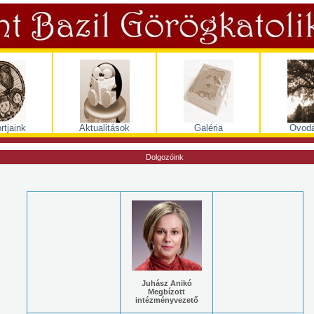
rtjaink
Aktualitások
Galéria
Óvodá
Dolgozóink
Juhász Anikó
Megbízott
intézményvezető