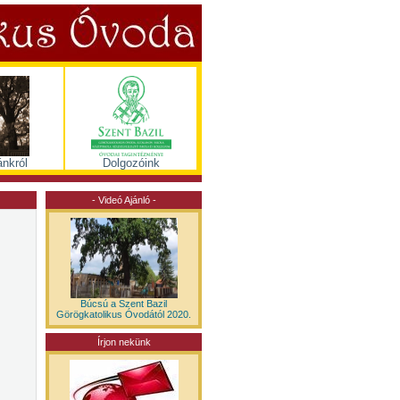
nkról
Dolgozóink
- Videó Ajánló -
Búcsú a Szent Bazil
Görögkatolikus Óvodától 2020.
Írjon nekünk