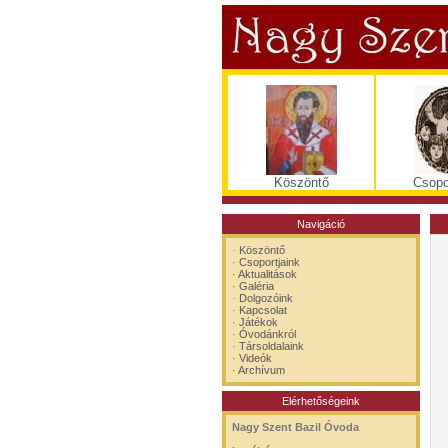
Köszöntő
Csopo
Navigáció
·
Köszöntő
·
Csoportjaink
·
Aktualitások
·
Galéria
·
Dolgozóink
·
Kapcsolat
·
Játékok
·
Óvodánkról
·
Társoldalaink
·
Videók
·
Archívum
Elérhetőségeink
Nagy Szent Bazil Óvoda