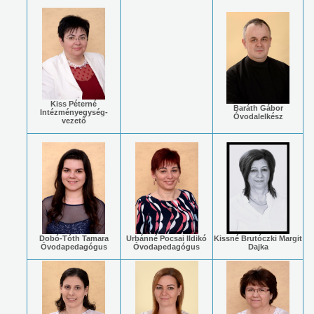
Kiss Péterné
Baráth Gábor
Intézményegység-
Óvodalelkész
vezető
Dobó-Tóth Tamara
Urbánné Pocsai Ildikó
Kissné Brutóczki Margit
Óvodapedagógus
Óvodapedagógus
Dajka