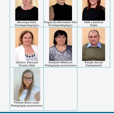
Macsuga Erika
Pogácsás Bernadett Irén
Oláh Lászlóné
Óvodapedagógus
Óvodapedagógus
Dajka
Jámbor Jánosné
Kaskötő Miklósné
Kinyik József
Óvoda titkár
Pedagógiai asszisztens
Karbantartó
Péntek-Rehó Judit
Pedagógiai asszisztens