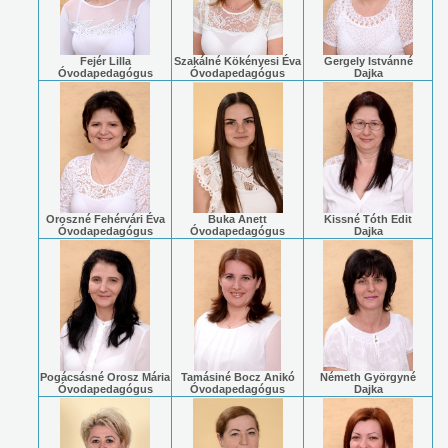
Fejér Lilla
Szakálné Kökényesi Éva
Gergely Istvánné
Óvodapedagógus
Óvodapedagógus
Dajka
Oroszné Fehérvári Éva
Buka Anett
Kissné Tóth Edit
Óvodapedagógus
Óvodapedagógus
Dajka
Pogácsásné Orosz Mária
Tamásiné Bocz Anikó
Németh Györgyné
Óvodapedagógus
Óvodapedagógus
Dajka