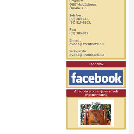
Levélcím :
4087 Hajdúdorog,
Óvoda u. 6.
Telefon :
(52) 389-612,
(30) 916-5203,
Fax:
(52) 389-612
E-mail :
ovoda@szentbazil.hu
Webgazda:
ovoda@szentbazil.hu
Facebook
Az óvoda programja és egyéb
dokumentumok