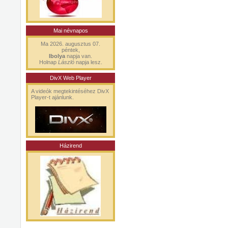
Mai névnapos
Ma 2026. augusztus 07.
péntek,
Ibolya
napja van.
Holnap
László
napja lesz.
DivX Web Player
A videók megtekintéséhez DivX
Player-t ajánlunk.
Házirend