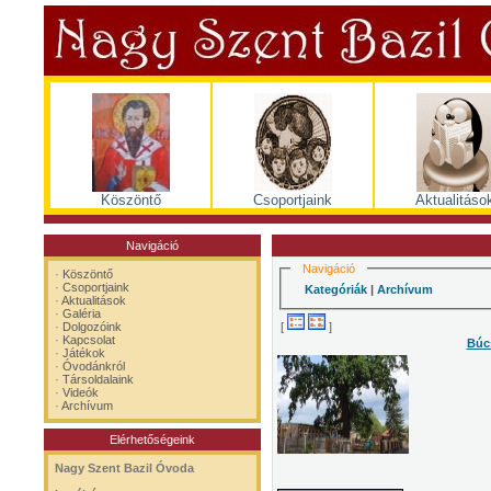
Köszöntő
Csoportjaink
Aktualitáso
Navigáció
Navigáció
·
Köszöntő
·
Csoportjaink
Kategóriák
|
Archívum
·
Aktualitások
·
Galéria
[
]
·
Dolgozóink
·
Kapcsolat
Búcs
·
Játékok
·
Óvodánkról
·
Társoldalaink
·
Videók
·
Archívum
Elérhetőségeink
Nagy Szent Bazil Óvoda