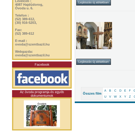
Levélcím :
4087 Hajdúdorog,
Óvoda u. 6.
Telefon :
(52) 389-612,
(30) 916-5203,
Fax:
(52) 389-612
E-mail :
ovoda@szentbazil.hu
Webgazda:
ovoda@szentbazil.hu
Facebook
A
B
C
D
E
F
Az óvoda programja és egyéb
Összes film
dokumentumok
U
V
W
X
Y
Z