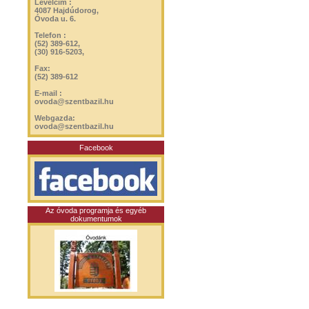
Levélcím :
4087 Hajdúdorog,
Óvoda u. 6.
Telefon :
(52) 389-612,
(30) 916-5203,
Fax:
(52) 389-612
E-mail :
ovoda@szentbazil.hu
Webgazda:
ovoda@szentbazil.hu
Facebook
Az óvoda programja és egyéb
dokumentumok