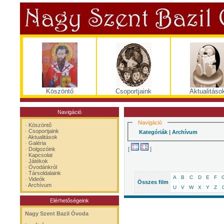
Köszöntő
Csoportjaink
Aktualitáso
Navigáció
Navigáció
·
Köszöntő
·
Csoportjaink
Kategóriák
|
Archívum
·
Aktualitások
·
Galéria
[
]
·
Dolgozóink
·
Kapcsolat
·
Játékok
·
Óvodánkról
·
Társoldalaink
A
B
C
D
E
F
·
Videók
Összes film
·
Archívum
U
V
W
X
Y
Z
Elérhetőségeink
Nagy Szent Bazil Óvoda