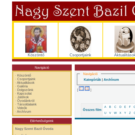
Köszöntő
Csoportjaink
Aktualitáso
Navigáció
Navigáció
·
Köszöntő
·
Csoportjaink
Kategóriák
|
Archívum
·
Aktualitások
·
Galéria
[
]
·
Dolgozóink
·
Kapcsolat
·
Játékok
·
Óvodánkról
·
Társoldalaink
A
B
C
D
E
F
·
Videók
Összes film
·
Archívum
U
V
W
X
Y
Z
Elérhetőségeink
Nagy Szent Bazil Óvoda